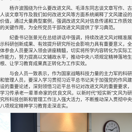
杨许波围绕为什么要改进文风、毛泽东同志谈文章写作、古
人谈文章写作及我们如何改进文风等方面系统阐释了文风建设的
价值，通过大量典型案例，强调改进文风对信息传递和工作质效
的关键作用，为全所党员干部改进文风提供了学习典范。
纪委书记张景光在总结讲话中强调，持续改进文风对精准展
示科研创新成果、有效提升研究所社会影响力具有重要意义，全
体参会人员要深入领会讲座精髓，切实将所学内容转化为实际工
作能力，努力提高以文辅政水平，推动中央八项规定精神落地生
根、让学习教育成果真正转化为工作实效。
与会人员一致表示，作为国家战略科技力量的主力军的科研
和管理人员，要深入学习贯彻习近平总书记关于加强党的作风建
设的重要论述，深刻领悟习近平总书记对改进文风的重要要求，
学习传承老一辈革命家的优良文风，以新时代“短实新”文风为研
究所科技创新和管理工作注入强大活力，不断推动深入贯彻中央
八项规定精神学习教育走深走实。