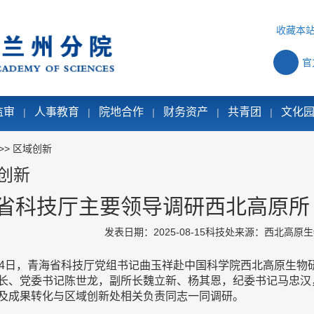
收藏本
官
监审
人事教育
院地合作
财务资产
共青团
文化
|
|
|
|
|
>>
区域创新
创新
省科技厅主要领导调研西北高原所
发表日期：2025-08-15
科技处
来源：西北高原生
14日，青海省科技厅党组书记曲玉祥赴中国科学院西北高原生物
长、党委书记陈世龙，副所长魏立新、杨其恩，纪委书记马忠汉
及成果转化与区域创新处相关负责同志一同调研。