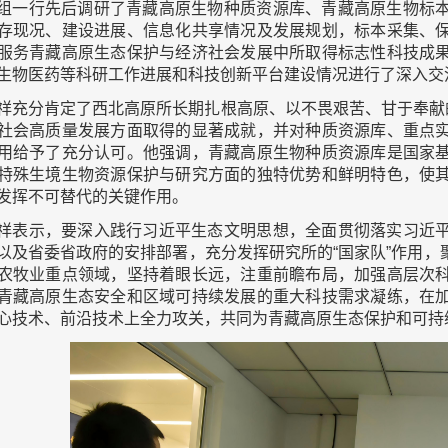
组一行先后调研了青藏高原生物种质资源库、青藏高原生物标
存现况、建设进展、信息化共享情况及发展规划，标本采集、
服务青藏高原生态保护与经济社会发展中所取得标志性科技成
生物医药等科研工作进展和科技创新平台建设情况进行了深入交
祥充分肯定了西北高原所长期扎根高原、以不畏艰苦、甘于奉献
社会高质量发展方面取得的显著成就，并对种质资源库、重点
用给予了充分认可。他强调，青藏高原生物种质资源库是国家
特殊生境生物资源保护与研究方面的独特优势和鲜明特色，使
发挥不可替代的关键作用。
祥表示，要深入践行习近平生态文明思想，全面贯彻落实习近
以及省委省政府的安排部署，充分发挥研究所的“国家队”作用
农牧业重点领域，坚持着眼长远，注重前瞻布局，加强高层次
青藏高原生态安全和区域可持续发展的重大科技需求凝练，在
心技术、前沿技术上全力攻关，共同为青藏高原生态保护和可持