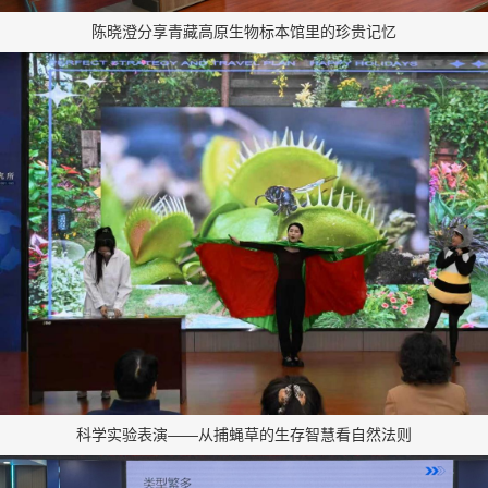
陈晓澄分享青藏高原生物标本馆里的珍贵记忆
科学实验表演——从捕蝇草的生存智慧看自然法则