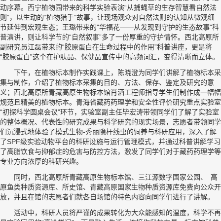
动序幕。西宁植物园带来的科学实验表演“从捕蝇草的生存智慧看自然法
则”，以生动的“植物猎手”故事，让现场观众对自然法则的认知从微观细
节延伸到宏观生态；王璐带来的"华福花——从发现到守护的生态故事"科
普演讲，则让科学节的“自然叙事”多了一份厚重的守护情怀。西北高原所
副研究员江磊带来的“胶原蛋白在生命过程中的作用”科普讲座，更是将
“胶原蛋白”这个在护肤品、保健品宣传中的高频词汇，变得清晰而立体。
下午，在植物标本制作实践课上，陈晓澄为同学们讲解了植物标本采
集与制作，介绍了植物标本采集的目的、方法、保存、鉴定及研究的意
义；西北高原所青藏高原生物标本馆肖洒工程师指导学生们制作成一幅幅
规范且精美的植物标本。青海省藏药药理学和安全性评价研究重点实验室
“初探科学圆桌会议”环节，实验室副主任毕宏涛带领同学们了解了实验室
的整体概况、代表性的研究成果与科学研究的现实场景，志愿者带领同学
们沉浸式地体验了模式生物-秀丽隐杆线虫的饲养与科研应用，深入了解
了SPF级实验动物平台的科研设施与运行管理模式，并通过科普讲解学习
了高脂饮食与抑郁症的危害与防控方法，激发了同学们对于藏药药理学等
专业方向浓厚的科研兴趣。
同时，西北高原所青藏高原生物标本馆、三江源数字国家公园、 高
原鱼类种质资源库、所史馆、青藏高原国家生物种质资源库免费向公众开
放，并且在馆的志愿者们就各自场馆的特色内容向同学们进行了讲解。
活动中，科研人员将严谨的成果转化为大众能感知的温度，科学不再