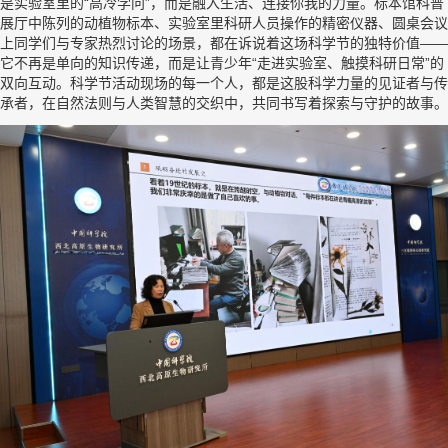
是实验室里的“高冷学问”，而是融入生活、连接你我的力量。标本馆科普
展厅中陈列的动植物标本、实验室里科研人员操作的精密仪器、圆桌会议
上同学们与专家热烈讨论的场景，都在诉说着这场科学节的独特价值——
它不再是单向的知识传递，而是让青少年“走进实验室、触摸科研日常”的
双向互动。科学节活动现场的每一个人，都是这股科学力量的见证者与传
承者，在自然法则与人类智慧的交织中，共同书写着探索与守护的故事。