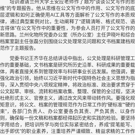
培训邀请兰州大学王安应老师作了题为“谈谈公文写作的思
维”的专题报告。他从思维在公文写作中的作用、公文写作的底
层逻辑和如何正确使用AI工具等方面解析了公文写作的本质规
律，通过典型案例对比，生动阐释了“逻辑清晰、格式规范、语
言得体”在公文写作中的重要性，为参会人员打开了公文写作的
新思路。兰州化物所党委办公室（所办公室）主任尹晓叶和综合
档案室副主任张磊分别围绕公文处理常见问题和文书档案建档规
范作了主题报告。
党委书记王齐华在总结讲话中指出，公文处理是科研管理工
作的重要基础，文书档案是研究所历史沿革、科研成果的重要载
体，两者直接关系到管理效率与科研事业长远发展。他强调，要
强化政治引领，始终以习近平新时代中国特色社会主义思想为指
导，深入贯彻中央八项规定精神，将政治标准、政治要求贯穿于
公文起草、审核、流转和档案收集、整理、保管的全过程，坚决
杜绝形式主义、官僚主义，通过改文风来带动转作风。要强化规
矩意识，将公文、档案的管理规范作为日常工作的“硬标准”“硬约
束”，各部门负责人、办公室要各负其责、严负其责、以身作
则，确保每一份文稿和档案都经得起历史和实践的检验。要坚持
学用结合，把培训所学与岗位实际紧密结合，养成“提笔能写、
出手即优”的职业素养，注重培养严谨细致、精益求精的工作作