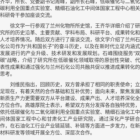
齐华，所长、党委副书记周峰，副所长石峰，低碳催化与二氧化
碳利用全国重点实验室、精细石油
化工
中间体国家工程中心相关
科研骨干参加座谈交流。
徐文学一行参观了兰州化物所所史馆，王齐华详细介绍了研
究所的历史沿革、主要贡献、学科布局、科研平台、成果转化和
人才培养情况。随后双方进行了座谈交流，徐文学介绍了兰州石
化公司作为“共和国长子”的奋斗历史，以及在新时代立足内涵式
发展进行的产业升级、技术研发和发展规划。石峰围绕服务“双
碳”战略，介绍了研究所在低碳催化领域取得的原创性突破、代
表性成果和通过强化与兰州石化公司共融共促以推进成果转化的
思考。
刘维民指出，回顾历史，双方曾承担了相同的职责使命；立
足现在，有着天然的合作基础和互补优势；面向未来，聚焦发展
新质生产力更需要双方从平台建设、成果产出、人才培养深化全
方位合作。高雄厚院士表示，希望双方充分发挥各自独特优势，
依托低碳催化与二氧化碳利用全国重点实验室、精细石油
化工
中
间体国家工程中心和甘肃化工产业研究院，通过深化产学研合
作，在石油化工行业产业链延链、补链等方面进一步发力，在新
材料研发等领域开展全方位、深层次合作。