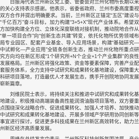
白振海代表兰州新区党工委、管委会对兰州化物所长期以来
的关心支持表示感谢。他表示，省委省政府、兰州市委高度重视
双方合作并提出明确要求。当前，兰州新区正锚定“五区”建设与
“千亿百万”奋斗目标，加力构建“3+5+X”现代产业体系。希望双
方加快构建全方位、立体化深度联络对接机制，推动院地合作从
“单一项目合作”向“创新生态共建”转变，依托化物所优势领域布
局专业园区、配套产业基金、导入应用场景，构建“基础研究—
中试孵化—产业应用”全链条创新生态，推动兰州化物所重点研
究方向均在新区形成“1个研究所+N个企业+1个产业集群”的良性
发展格局。兰州新区将强化政策、资金等要素保障，完善产业配
套服务体系，全力支持中试研究和成果转化基地建设，保障重大
科研项目落地，打造最优人才发展生态，携手开创院地协同发展
崭新篇章。
刘维民院士表示，将持续关注和推进中试研究和成果转化基
地建设，积极推动高端装备高性能润滑油脂项目落地，双方要重
点围绕深化战略合作、促进成果转化、加强人才培养、加快推动
中试研究和成果转化基地建设、开展多领域产学研用协同创新等
事宜进行探讨，促进更多科技成果在兰州新区高效转化，助力兰
州新区经济高质量发展。
周峰在总结发言中表示，兰州新区科技创新氛围浓厚、产业