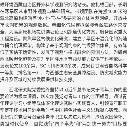
候环境西藏自治区野外科学观测研究站站长。他扎根西部，长期
在寒旱区从事野外观测与基础研究。带领团队在海拔4600米的
藏北高原构建涵盖“水-土-气-生”多要素的立体监测网络，开放共
享长期积累的观测数据。精细化气候模拟保障青藏铁路运营安
全，为高高原机场提供选址论证和跑道优化方案，服务国家重大
工程建设。聚焦旱区气候变化研究，建立了旱区干湿变化的海陆
气耦合机理框架，构建了基于观测约束的气候预估体系，有效降
低了预估不确定性，发展了观测与模式融合的预测方法，为研判
西北暖湿化趋势及提升旱区降水季节预测能力提供了科学依据。
发表论文100余篇，SCI引用5000余次，成果获甘肃省自然科学
一等奖（排名第一），为西部生态安全屏障建设、防灾减灾能力
提升及区域可持续发展提供科技支撑。
西北研究院党委始终坚持以习近平总书记关于青年工作的重
要论述为根本遵循，切实加强党对青年工作的全面领导，通过青
年理论学习小组等载体深化理论武装与实践育人，引领青年职工
坚定不移地用习近平新时代中国特色社会主义思想凝心铸魂。西
北研究院党委号召全体青年职工以先进为榜样，厚植家国情怀、
勇担时代使命，自觉践行“四个率先”和“两加快一努力”目标要