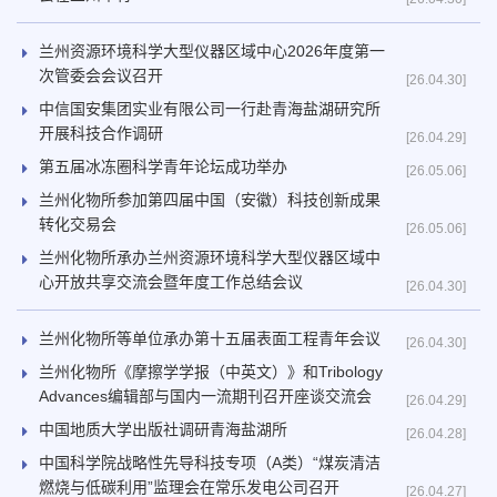
兰州资源环境科学大型仪器区域中心2026年度第一
次管委会会议召开
[26.04.30]
中信国安集团实业有限公司一行赴青海盐湖研究所
开展科技合作调研
[26.04.29]
第五届冰冻圈科学青年论坛成功举办
[26.05.06]
兰州化物所参加第四届中国（安徽）科技创新成果
转化交易会
[26.05.06]
兰州化物所承办兰州资源环境科学大型仪器区域中
心开放共享交流会暨年度工作总结会议
[26.04.30]
兰州化物所等单位承办第十五届表面工程青年会议
[26.04.30]
兰州化物所《摩擦学学报（中英文）》和Tribology
Advances编辑部与国内一流期刊召开座谈交流会
[26.04.29]
中国地质大学出版社调研青海盐湖所
[26.04.28]
中国科学院战略性先导科技专项（A类）“煤炭清洁
燃烧与低碳利用”监理会在常乐发电公司召开
[26.04.27]