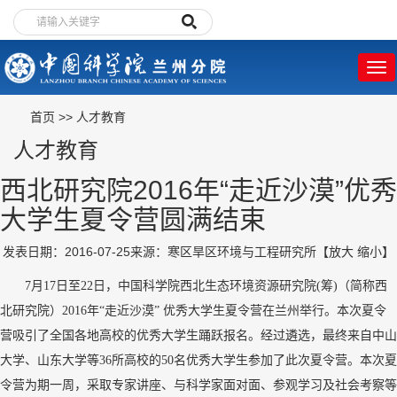
首页
>>
人才教育
人才教育
西北研究院2016年“走近沙漠”优秀
大学生夏令营圆满结束
发表日期：2016-07-25
来源：寒区旱区环境与工程研究所
【
放大
缩小
】
7
月
17
日至
22
日，中国科学院西北生态环境资源研究院
(
筹
)
（简称西
北研究院）
2016
年“走近沙漠” 优秀大学生夏令营在兰州举行。本次夏令
营吸引了全国各地高校的优秀大学生踊跃报名。经过遴选，最终来自中山
大学、山东大学等
36
所高校的
50
名优秀大学生参加了此次夏令营。
本次夏
令营为期一周，采取专家讲座、与科学家面对面、参观学习及社会考察等