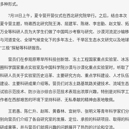
多种形式。
7
月
18
日上午，夏令营开营仪式在西北研究院举行。之后，结合本次
夏令营主题，特邀西北研究院王涛、屈建军、陈继、李忠勤、赵文智、拓
万全等科研人员为大学生们做了中国鸣沙考察与研究、沙漠河流泥沙输移
与河道变化、全球气候变化下的多年冻土、干旱区生态水文研究以及地球
“三极”探秘等科研报告。
营员们在参观原寒旱所科技创新馆、冻土工程国家重点实验室、冰冻
圈科学国家重点实验室及中国科学院沙漠与沙漠化重点实验室时，听取了
科研人员关于实验室历史沿革、主要研究方向、重点学科建设、人才队伍
建设、主要科研成果介绍等。营员们对冻土路基筑路关键技术、流域生态
试验示范技术、防沙治沙综合示范技术表现出浓厚兴趣，特别是对科学工
作者在西部艰苦的环境下坚持科研、无私奉献的精神由衷地敬佩。
王若愚、陈仁升、赵晖、黄春林、宜树华、张明义等青年科学家们分
别向营员们介绍了各自研究室的发展、定位、承担的科研项目、取得的科
研成果等，并与营员们就感兴趣的问题展开了热烈的讨论和交流。