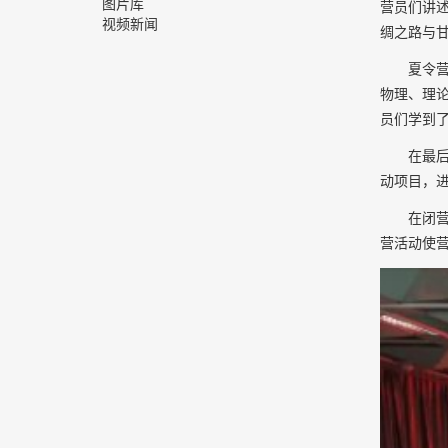
图片库
营员们讲
视频新闻
绸之路与甘
夏令
物理、理
员们学到
在最
动项目
，
在
闭
营活动使