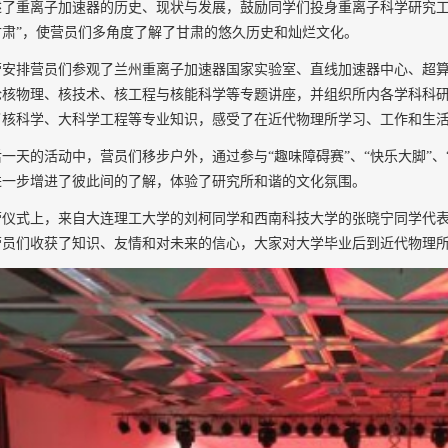
述了
重离子加速器的历史、现状与发展
，鼓励同学们投身重离子科学研究
肃”
，使营员们多角度了解了甘肃的悠久历史和灿烂文化。
营安排营员们参观
了兰州重离子加速器国家实验室、直线加速器中心、超
论核物理、核技术、核工程
与
核能科学等
专题讲座，并
组织所内各学科科
了核科学、大科学工程等专业知识，感受了在近代物理所学习、工作和生
后一天的活动中，
营员们移步户外，通过参与“
趣味障碍赛
”、“快乐大脚”、
进一步
增进了彼此
间
的了解，体验了研究所和谐的文化氛围。
营仪式
上
，来自大连理工大学的刘柯
同学和
西南科技大学的张晓宁
同学代
营员们收获
了知识、友情和对未来的信心，大家对大学毕业后到近代物理