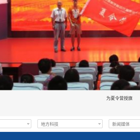
为夏令营授旗