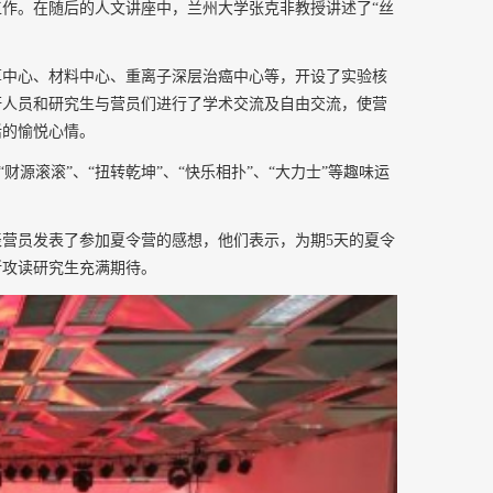
工作。在随后的人文讲座中，
兰州大学张克非教授
讲述了
“丝
算中心、材料中心、重离子深层治癌中心等
，开设了
实验核
研人员和研究生
与
营员们
进行
了学术交流
及自由交流
，使营
活的愉悦心情。
“
财源
滚滚”、“扭转乾坤”
、“快乐相扑”、“大力士”
等趣味运
表营员
发表了参加夏令营的感想，他们表示
，为期
5天的夏令
所攻读研究生充满期待
。