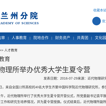
收藏本
官
监审
人事教育
院地合作
财务资产
共青团
文化
|
|
|
|
|
>>
人才教育
教育
物理所举办优秀大学生夏令营
发表日期：2016-07-29
来源：近代物理研
8日，来自全国22所高校的
4
0名大学生齐聚中国科学院近代物理研究所，参加
上午，近代物理所举行了优秀大学生夏令营开营仪式
，
所
党委副书记
袁平
研工作
和研究生培养情况，并
为夏令营
授
旗。仪式结束后，近代物理所
副