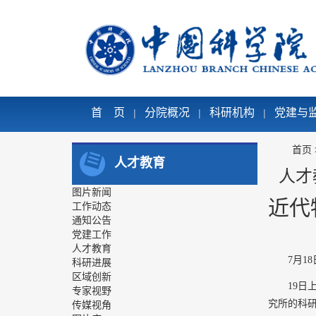
首 页
分院概况
科研机构
党建与
|
|
|
首页
人才教育
人才
图片新闻
近代
工作动态
通知公告
党建工作
人才教育
7月1
科研进展
区域创新
19日
专家视野
究所的科
传媒视角