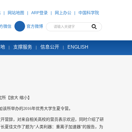
站
|
网站地图
|
ARP登录
|
网上办公
|
中国科学院
方微信
官方微博
园地
支撑服务
信息公开
ENGLISH
|
|
|
究所
【
放大
缩小
】
该所举办的2016年优秀大学生夏令营。
致开营辞，对来自相关高校的营员
表示欢迎
，同时
介绍了研
所长夏佳文作了题为“人类利器：重离子加速器”的报告，为