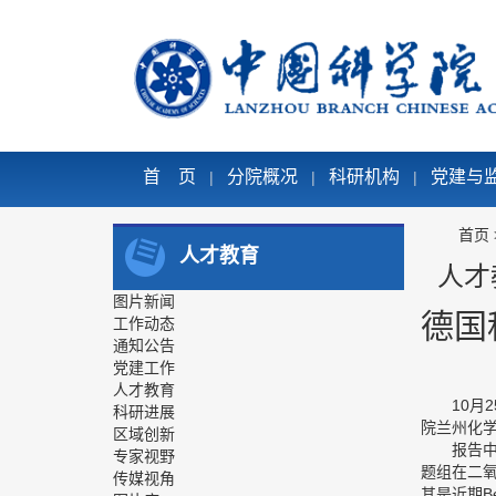
首 页
分院概况
科研机构
党建与
|
|
|
首页
人才教育
人才
图片新闻
德国
工作动态
通知公告
党建工作
人才教育
10
月
2
科研进展
院兰州化
区域创新
报告
专家视野
题组在二
传媒视角
其是近期
Be