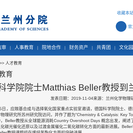
收藏本
官
监审
人事教育
院地合作
财务资产
共青团
文化
|
|
|
|
|
>>
人才教育
教育
科学院院士Matthias Beller
发表日期：2019-11-04
来源：兰州化学物理
5
日，应羰基合成与选择氧化国家重点实验室邀请，德国科学院院士、德
学物理研究所苏州研究院访问，并作了题为
"Chemistry & Catalysis: Key To
中，
Beller
教授从全球能源消耗
Country Overshoot Days
概念出发，阐述
氧化碳光催化还原以及过渡金属催化二氧化碳转化方面的最新进展。
Beller
ller
教授课题组在烯烃氢酯化方面的突破进展。