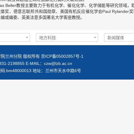
as Beller
教授主要致力于有机化学、催化化学、化学储能等研究领域，
洪堡奖、德意志联邦共和国勋章、美国有机反应催化学会
Paul Rylander
奖
主编或编委、英美法意多国著名大学客座教授。
院兰州分院 版权所有 京ICP备05002857号-1
1-2198855 E-MAIL：
czw@lzb.ac.cn
码:bm48000013 地址：兰州市天水中路6号