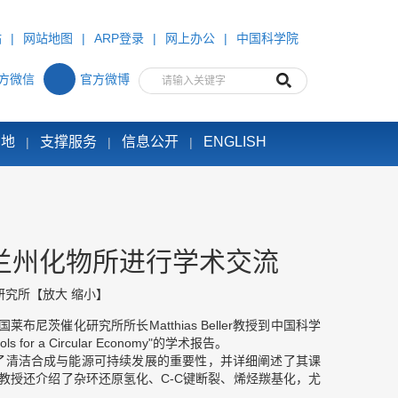
站
|
网站地图
|
ARP登录
|
网上办公
|
中国科学院
方微信
官方微博
园地
支撑服务
信息公开
ENGLISH
|
|
|
教授到兰州化物所进行学术交流
研究所
【
放大
缩小
】
国莱布尼茨催化研究所所长
Matthias Beller
教授到中国科学
ols for a Circular Economy"
的学术报告。
了清洁合成与能源可持续发展的重要性，并详细阐述了其课
教授还介绍了杂环还原氢化、
C-C
键断裂、烯烃羰基化，尤