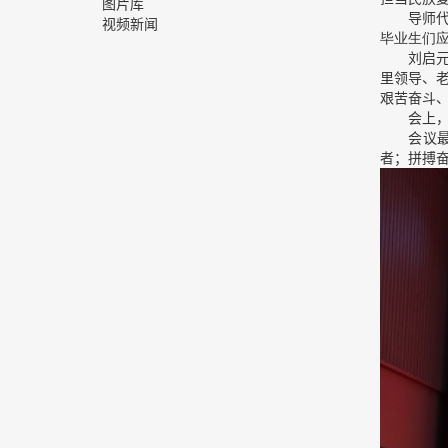
图片库
导师代表
视频新闻
毕业生们
刘启元同
里领导、
艰苦奋斗
会上，王
会议最后
者；拼搏