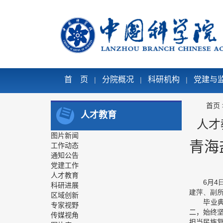
首 页
分院概况
科研机构
党建与
|
|
|
首页
人才教育
人才
图片新闻
青海
工作动态
通知公告
党建工作
人才教育
6
月
4
科研进展
建萍、副
区域创新
毕业典礼
专家视野
二，始终
传媒视角
担当民族