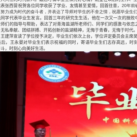
张西营祝贺各位同学收获了学业、友情甚至爱情，回首往昔，
20年
应努力成为时代的奋斗者，并表达了导师对学生的不舍之情，祝愿毕业生
学代表毕业生发言。回首三年的研究生生活，他在一次又一次的挫败中
老师们的指导与帮助，表达了对青海盐湖所老师们、同学们的感激与依恋
、无私奉献、团结拼搏、开拓创新的盐湖精神，无悔于青春，无悔于时代
建萍宣读了学位授予决定，毕业生们依次上台，学位评定委员会主席吴
，王永晏对毕业生们表示祝福的同时，寄语毕业生们志存高远，时刻心
奋斗，时刻心向美好生活。