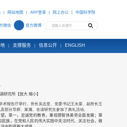
站
|
网站地图
|
ARP登录
|
网上办公
|
中国科学院
方微信
官方微博
园地
支撑服务
信息公开
ENGLISH
|
|
|
礼
湖研究所
【
放大
缩小
】
学术报告厅举行。所长吴志坚、党委书记王永晏、副所长王
生及部分导师、家属、在读研究生参加了典礼活动。
望。第一，忠诚党的教育，重视德智体美劳全面发展；第
和民族，在党和人民的伟大实践中关注时代、关注社会，做
生活中取得更大成绩。