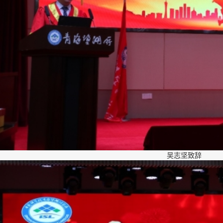
吴志坚致辞