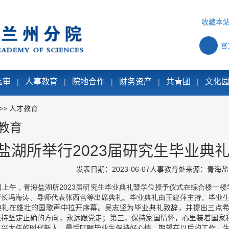
收藏本
官
监审
人事教育
院地合作
财务资产
共青团
文化
|
|
|
|
|
>>
人才教育
教育
盐湖所举行2023届研究生毕业典
发表日期：2023-06-07
人事教育处
来源：青海盐
日上午，青海盐湖所
2023
届研究生毕业典礼暨学位授予仪式在综合楼一楼
所长冯海涛、导师代表张西营等出席典礼。毕业典礼由王建萍主持。毕业
在雄壮的国歌声中拉开序幕。吴志坚为毕业典礼致辞，并提出三点希
坚持坚定正确的方向，永远跟党走；第三，保持家国情怀，心里装着国家
复兴大任的时代新人。最后叮嘱毕业生保持好心情，期望在以后的工作、