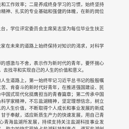
能和工作效率；二是养成终身学习的习惯，始终坚持
的精神、扎实的专业基础和强健的体魄，在新的岗位
上台，学位评定委员会主席吴志坚为每位毕业生扶正
大家在未来的道路上始终保持对知识的渴求，对科学
师的感激与不舍，表示作为新时代的青年，要怀揣心
，去找寻和实现自己的人生的价值和意义。
的人生道路上，第一始终牢记习近平总书记的殷殷嘱
吃苦、肯奋斗的新时代好青年，在推进强国建设、民
为中国式现代化挺膺担当的青春篇章；第二传承中国
扬科学家精神，不忘盐湖精神，坚定理想信念，树立
己的人生价值，不断取得个人成长和事业发展的新成
，甘于奉献，适应新质生产力的快速发展，用自己青
心青海盐湖所发展，持续支持关注盐湖科技事业发
献，助力加快实现抢占盐湖科技制高点，谱写盐湖创