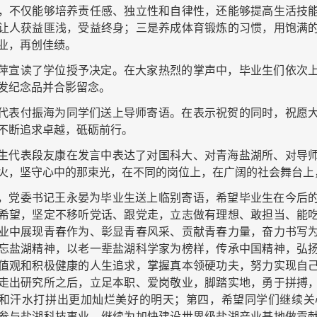
，不仅能够培养责任感、独立性和自律性，还能够提高生活技
让人获益匪浅，受益终身；三是养成体育锻炼的习惯，用饱满
业，再创佳绩。
萍宣读了学位授予决定。在大家热烈的掌声中，毕业生们依次
发纪念品并合影留念。
代表付振海为同学们送上导师寄语。在表示祝贺的同时，祝愿
不断追求卓越，砥砺前行。
生代表段友康在发言中表达了对国科大、对青海盐湖所、对导
火，坚守心中的那束光，在不同的岗位上，在广阔的社会舞台上
，党委书记王永晏为毕业生送上临别寄语，希望毕业生在今后
希望，坚定不移听党话、跟党走，立志做有理想、敢担当、能
业中展现青春作为、彰显青春风采、贡献青春力量，奋力书写
忘盐湖精神，以老一辈盐湖科学家为榜样，传承中国精神，弘
值观和积极健康的人生追求，掌握真本领硬功夫，努力实现自
走出研究所之后，立足本职、爱岗敬业，脚踏实地，勇于拼搏
和汗水打拼出更加灿烂美好的明天；第四，希望同学们继续关
参与盐湖科技事业，继续为加快建设世界级盐湖产业基地做贡