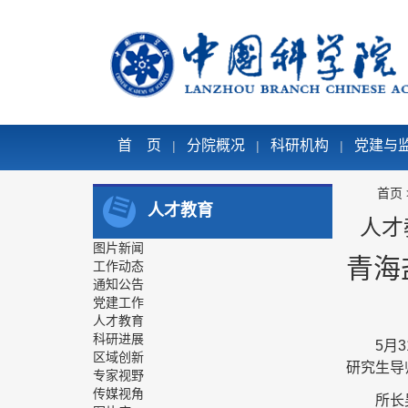
首 页
分院概况
科研机构
党建与
|
|
|
首页
人才教育
人才
图片新闻
青海
工作动态
通知公告
党建工作
人才教育
科研进展
5月
区域创新
研究生导
专家视野
传媒视角
所长