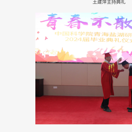
王建萍主持典礼