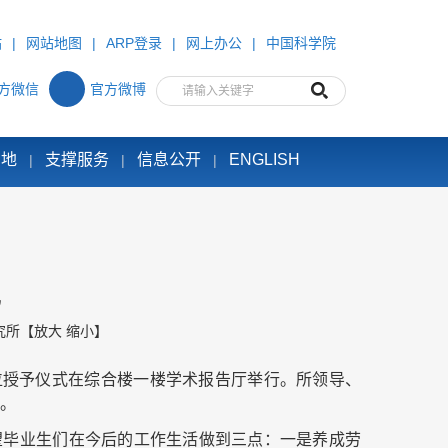
站
|
网站地图
|
ARP登录
|
网上办公
|
中国科学院
方微信
官方微博
园地
支撑服务
信息公开
ENGLISH
|
|
|
礼
究所
【
放大
缩小
】
学位授予仪式在综合楼一楼学术报告厅举行。所领导、
礼。
望毕业生们在今后的工作生活做到三点：一是养成劳