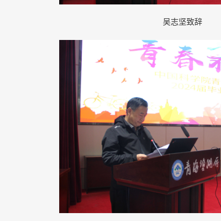
吴志坚致辞