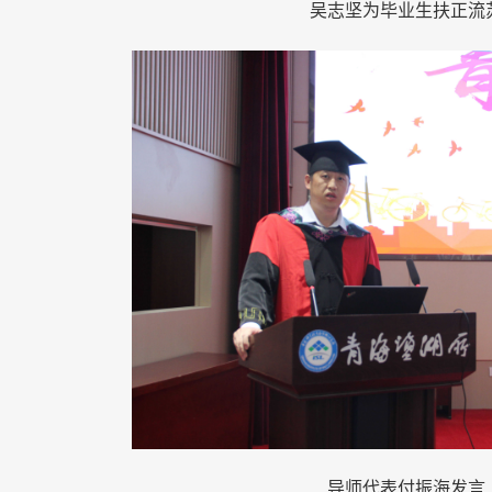
吴志坚为毕业生扶正流
导师代表付振海发言