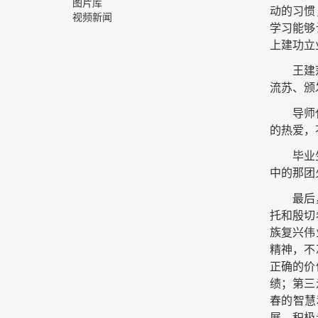
图片库
动的习惯
视频新闻
学习能够
上建功立
王建
流苏、颁
导师
的热爱，
毕业
中的那团
最后
托和殷切
族复兴伟
精神，不
正确的价
绩；第三
春的智慧
展，积极