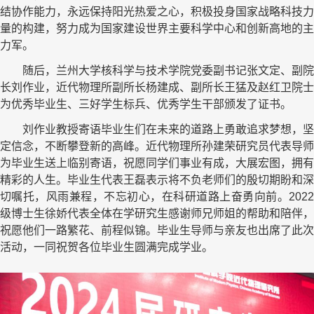
结协作能力，永远保持阳光热爱之心，积极投身国家战略科技力
量的构建，努力成为国家建设世界主要科学中心和创新高地的主
力军。
随后，兰州大学核科学与技术学院党委副书记张文定、副院
长刘作业，近代物理所副所长杨建成、副所长王猛及赵红卫院士
为优秀毕业生、三好学生标兵、优秀学生干部颁发了证书。
刘作业教授寄语毕业生们在未来的道路上勇敢追求梦想，坚
定信念，不断攀登新的高峰。近代物理所孙建荣研究员代表导师
为毕业生送上临别寄语，祝愿同学们事业有成，大展宏图，拥有
精彩的人生。毕业生代表王磊表示将不负老师们的殷切期盼和深
切嘱托，风雨兼程，不忘初心，在科研道路上奋勇向前。
2022
级博士生徐娇代表全体在学研究生感谢师兄师姐的帮助和陪伴，
祝愿他们一路繁花、前程似锦。毕业生导师与亲友也出席了此次
活动，一同祝贺各位毕业生圆满完成学业。