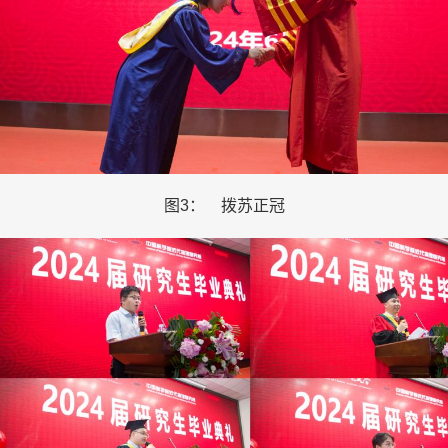
图
3
： 拨苏正冠