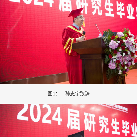
图
1
： 孙志宇致辞