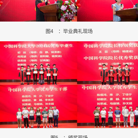
图
4
：毕业典礼现场
图
5
：颁奖现场