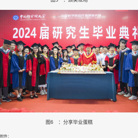
图
6
：分享毕业蛋糕
附件：