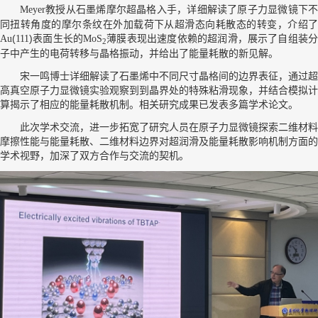
教授从石墨烯摩尔超晶格入手，详细解读了原子力显微镜下不
Meyer
同扭转角度的摩尔条纹在外加载荷下从超滑态向耗散态的转变，介绍了
(
)表面生长的
薄膜表现出速度依赖的超润滑，展示了自组装
Au
111
MoS
2
子中产生的电荷转移与晶格振动，并给出了能量耗散的新见解。
宋一鸣博士详细解读了石墨烯中不同尺寸晶格间的边界表征，通过超
高真空原子力显微镜实验观察到到晶界处的特殊粘滑现象，并结合模拟计
算揭示了相应的能量耗散机制。相关研究成果已发表多篇学术论文。
此次学术交流，进一步拓宽了研究人员在原子力显微镜探索二维材料
摩擦性能与能量耗散、二维材料边界对超润滑及能量耗散影响机制方面的
学术视野，加深了双方合作与交流的契机。