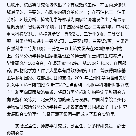
质联用、核磁等研究领域做出了卓有成效的工作，在国内是该领
域最早的、重要的、有影响的研究单位之一；在石油化工、油田
分析、环境分析、植物化学等领域为国家经济建设作出了有显示
度的贡献；曾获奖
20
余项，其中国家科技进步二等奖
1
项，中科院
重大科技奖
3
项、科技进步奖一等奖
2
项、二等奖
3
项、三等奖
1
项，甘肃省科技进步一等奖
2
项、二等奖
1
项、三等奖
3
项，甘肃省
自然科学二等奖
1
项；三分之一以上论文发表在
SCI
收录的刊物
上。分离分析学科是国家批准设立的博士和硕士研究生培养点，
毕业研究生
100
余名，在读研究生
42
名。从
1984
年以来，在西部
药用植物化学方面作了大量卓有成效的研究工作，曾获得国家基
金等多项国家、院部级项目的支持。
2001
年兰州化学物理研究所
进入中国科学院
“
知识创新工程
”
试点系列，根据中科院新时期办院
方针和面向国家战略需求，将原分离分析和结构鉴定学科研究方
向调整和凝练为西北天然药物的研究与发展。中国科学院兰州化
学物理研究所分离分析学科与甘肃省定西市共同成立了
“
中药研究
发展联合实验室
”
，与奇正藏药集团共同成立了联合实验室。
实验室主
任：师彦平
研究员；副主任：
邸多隆研究员，邵士
俊研究员。