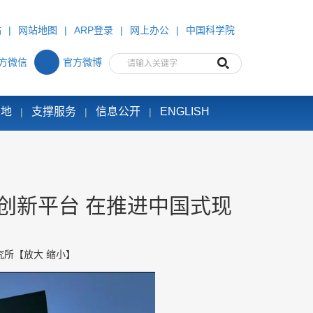
站
|
网站地图
|
ARP登录
|
网上办公
|
中国科学院
方微信
官方微博
园地
支撑服务
信息公开
ENGLISH
|
|
|
创新平台 在推进中国式现
究所
【
放大
缩小
】