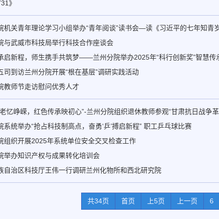
31》
院机关青年理论学习小组举办“青年阅谈”读书会—读《习近平的七年知青
院与武威市科技局举行科技合作座谈会
承启新程，师生携手共筑梦——兰州分院举办2025年“科行创新奖”智慧传
五司到访兰州分院开展“根在基层”调研实践活动
院教师节走访慰问优秀人才
敬老忆峥嵘，红色传承映初心”-兰州分院组织退休教师参观“甘肃抗日战争革
院系统举办“抢占科技制高点，奋勇‘乒’搏启新程” 职工乒乓球比赛
院组织开展2025年系统单位安全交叉检查工作
院举办知识产权与成果转化培训会
族自治区科技厅王伟一行调研兰州化物所和西北研究院
共34页
首页
上5页
上一页
6