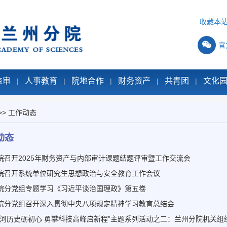
收藏本
官
监审
人事教育
院地合作
财务资产
共青团
文化
|
|
|
|
|
>>
工作动态
动态
院召开2025年财务资产与内部审计课题结题评审暨工作交流会
院召开系统单位研究生思想政治与安全教育工作会议
院分党组专题学习《习近平谈治国理政》第五卷
院分党组召开深入贯彻中央八项规定精神学习教育总结会
山河历史砺初心 勇攀科技高峰启新程”主题系列活动之二：兰州分院机关组