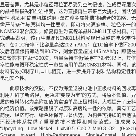
显著差异，尤其是小粒径颗粒更易受到空气侵蚀，造成更深层次
的晶格锂损失和盐岩相变，这为直接再生带来巨大挑战。团队创
新性地采用“简单机械球磨+双过渡金属补偿”相结合的策略，无
需严苛条件与原料均一性要求，即可将来源多样、粒径不一的
NCM523混合废料，修复再生为富镍单晶NCM811正极材料。研
究结果表明，该再生单晶NCM811材料展现出卓越的电化学性
能：在0.1C倍率下比容量高达202 mAh/g；在1C倍率下循环200
次后容量保持率达到80.7%，剩余容量超过145 mAh/g；即便在
5C高倍率下循环200次，容量保持率仍保持在79.4%以上，其倍
率性能与循环稳定性优于市售商用单晶NCM811材料。同时，该
材料有效抑制了H₂→H₃相变，进一步提升了材料结构稳定性和
电池安全性。
此项技术的突破，不仅为海量退役电池中正极材料的回收再
利用开辟了新路径，更通过“变废为宝”的方式，将原本低值、异
质的废料转化为高附加值的富镍单晶正极材料，大幅提升了废料
的经济价值。该策略摆脱了对原料高度均一性的依赖，具有工艺
简便、经济可行、绿色环保等显著优势，为构建可持续的电池循
环经济体系提供了重要的技术支撑和创新范式。该成果以
“Upcycling Low-Nickel LixNi0.5 Co0.2 Mn0.3 O2 (0<x<1)
Scraps toward High-Performance Single-Crystal Ni-rich